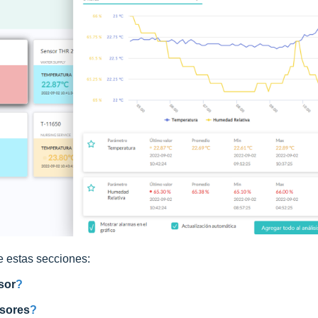
 estas secciones:
sor
?
nsores
?