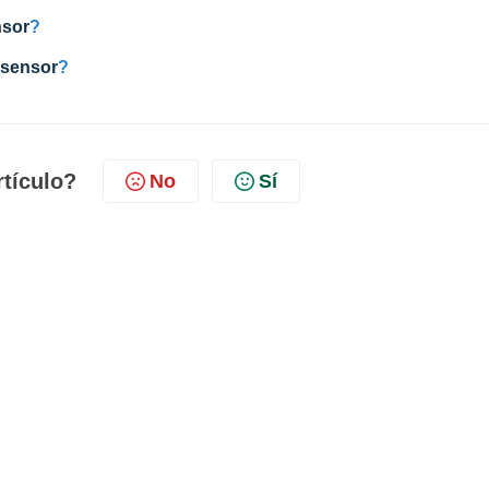
nsor
?
 sensor
?
rtículo?
No
Sí