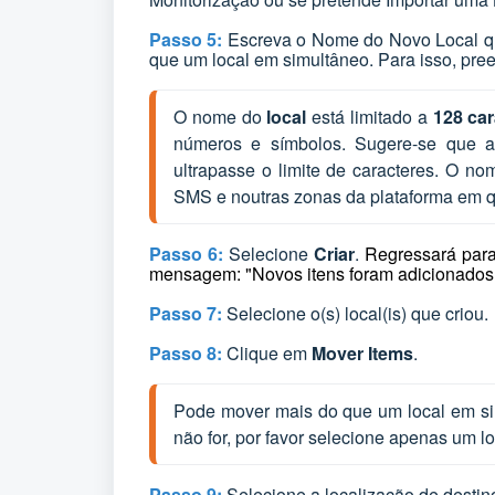
Passo 5:
Escreva o Nome do Novo Local que
que um local em simultâneo. Para isso, pree
O nome do
local
está limitado a
128 car
números e símbolos. Sugere-se que a
ultrapasse o limite de caracteres. O nome
SMS e noutras zonas da plataforma em qu
Passo 6:
Selecione
Criar
.
Regressará para
mensagem:
"N
ovos itens foram adicionados.
Passo 7:
Selecione o(s) local(is) que criou.
Passo 8:
Clique em
Mover Items
.
Pode mover mais do que um local em si
não for, por favor selecione apenas um l
Passo 9:
Selecione a localização de destin