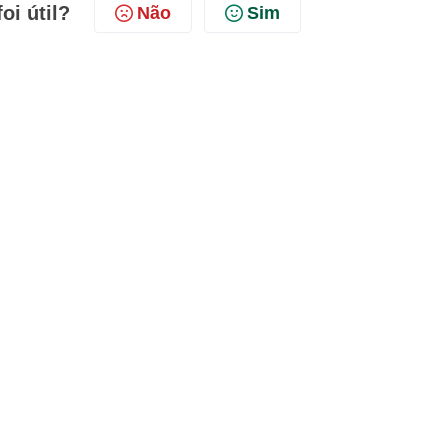
oi útil?
Não
Sim