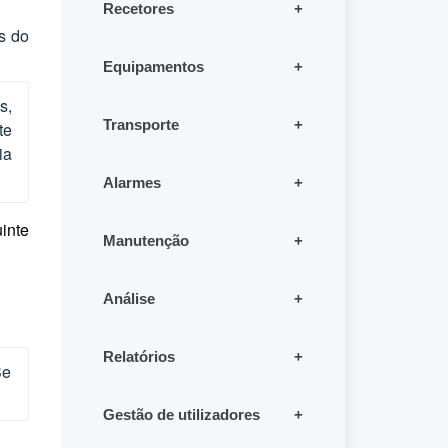
Recetores
s do
Equipamentos
s,
Transporte
te
ia
Alarmes
inte
Manutenção
Análise
Relatórios
e 
Gestão de utilizadores