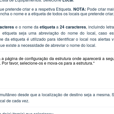
 pretende criar e a respetiva Etiqueta.
NOTA:
Pode criar mai
ncha o nome e a etiqueta de todos os locais que pretende criar.
acteres
e o nome da
etiqueta
a
24 caracteres
, incluindo letra
 etiqueta seja uma abreviação do nome do local, caso es
 da etiqueta é utilizado para identificar o local nos alertas v
e existe a necessidade de abreviar o nome do local.
 a página de configuração da estrutura onde aparecerá a segu
 Por favor, selecione-os e mova-os para a estrutura."
multâneo desde que a localização de destino seja a mesma. S
ocal de cada vez.
o do(s) item(s) que selecionou
.