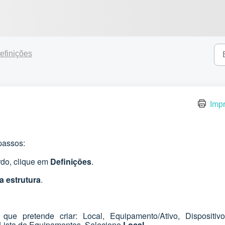
efinições
Impr
 passos:
rdo, clique em
Definições
.
a estrutura
.
ue pretende criar: Local, Equipamento/Ativo, Dispositiv
 Lista de Equipamentos. Selecione
Local
.