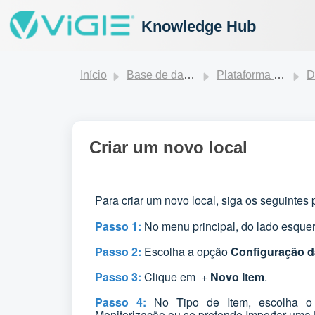
Knowledge Hub
Início
Base de dados de conhecimento
Plataforma ViGIE
D
Criar um novo local
Para criar um novo local, siga os seguintes
Passo 1:
No menu principal, do lado esque
Passo 2:
Escolha a opção
Configuração d
Passo 3:
Clique em +
Novo Item
.
Passo 4:
No Tipo de Item, escolha o q
Monitorização ou se pretende Importar uma